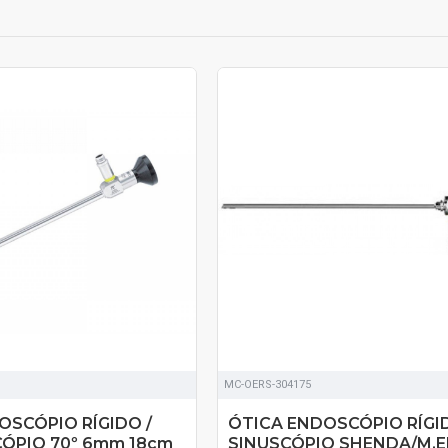
SOB ORÇAMENTO
MC-OERS-304175
OSCÓPIO RÍGIDO /
ÓTICA ENDOSCÓPIO RÍGI
ÓPIO 70º 6mm 18cm
SINUSCÓPIO SHENDA/M,E