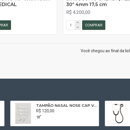
EDICAL
30º 4mm 17,5 cm
R$ 4.200,00
PRAR
COMPRAR
Você chegou ao final da list
TAMPÃO NASAL NOSE CAP VOLMED 8,0 x 1,5 x 2,0 RETO SEM CÂNULA COM FIO
Estetoscópio Tycos Welch Allyn Professional Adulto Preto 5079-135
R$ 536,85