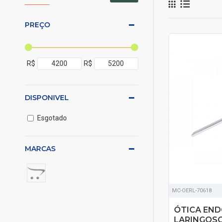
PREÇO
SOB ORÇAMENTO
R$
R$
DISPONIVEL
Esgotado
MARCAS
MC-OERL-70618
ÓTICA END
LARINGOSC