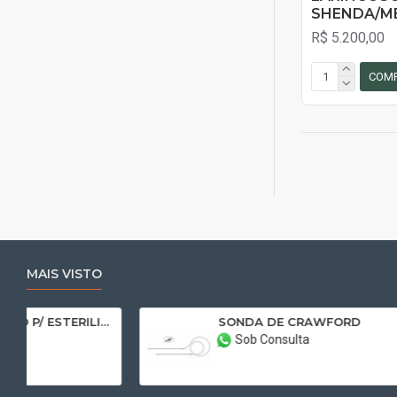
SHENDA/M
R$ 5.200,00
COM
MAIS VISTO
E CRAWFORD
R$ 120,00
sulta