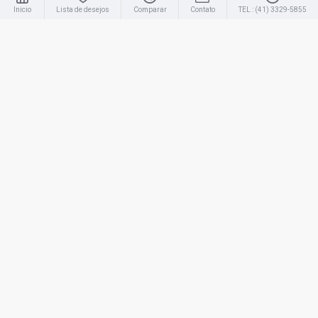
Inicio
Lista de desejos
Comparar
Contato
TEL : (41) 3329-5855
MC-OWAP001
Otoscópio Welch Allyn Pocket
R$ 580,00
SOB ORÇAMENTO